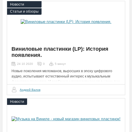
Новости
Статьи и обзоры
Виниловые пластинки (LP): История
появления.
24 10 2020
0
5 минут
Новые поколения меломанов, выросших в эпоху цифрового
аудио, испытывают естественный интерес к музыкальным
форматам прошлого. И особенно к возродившемуся в наши дни
винилу.
Андрей Валов
Новости